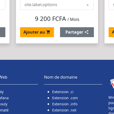
site.label.options
9 200 FCFA
/ Mois
Ajouter au
Partager
 Web
Nom de domaine
oly
Extension .ci
Win
afana
Extension .com
pou
aouly
Extension .info
lig
ématé
Extension .net
dom