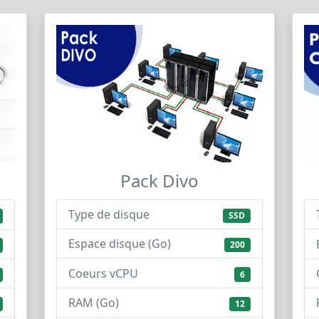
Pack Divo
Type de disque
SSD
Espace disque (Go)
200
Coeurs vCPU
6
RAM (Go)
12