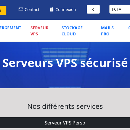
Contact
Connexion
s
ERGEMENT
SERVEUR
STOCKAGE
MAILS
VPS
CLOUD
PRO
Serveurs VPS sécurisé
Nos différents services
Serveur VPS Perso