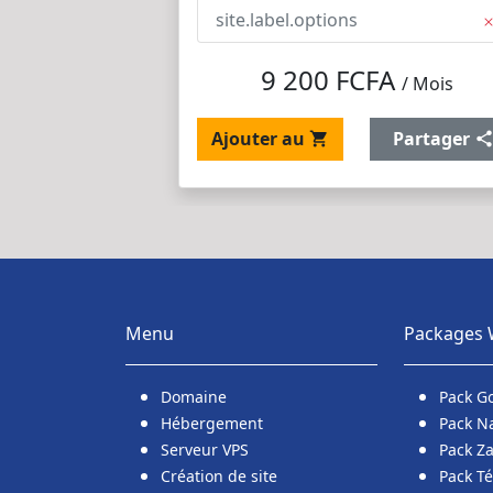
site.label.options
9 200 FCFA
/ Mois
Ajouter au
Partager
Menu
Packages
Domaine
Pack G
Hébergement
Pack N
Serveur VPS
Pack Z
Création de site
Pack T