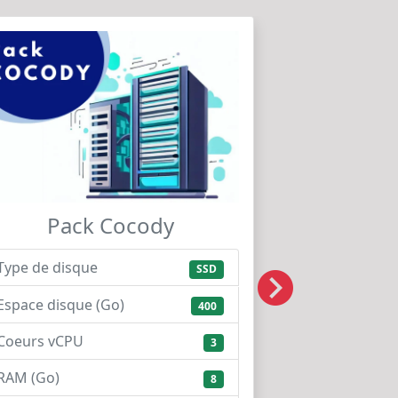
Pack Cocody
Type de disque
SSD
Espace disque (Go)
400
Coeurs vCPU
3
RAM (Go)
8