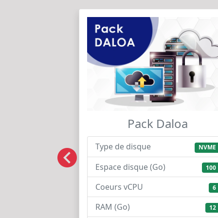
Pack Daloa
Type de disque
NVME
Espace disque (Go)
100
Coeurs vCPU
6
RAM (Go)
12